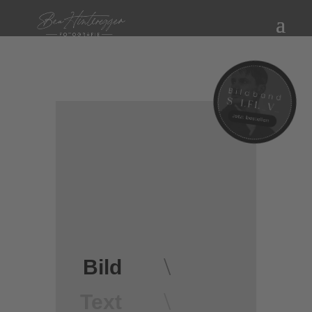
\
Bild
\
Text