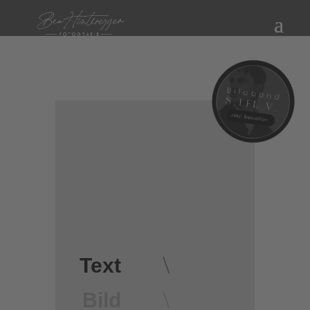
\
Text
\
Bild