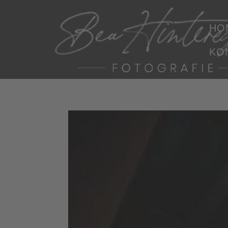
HO
KO