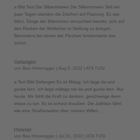
a Bild Text Die Silbermöwen Die Silbermöwen Seit ein
paar Tagen standen die Zeichen auf Paarung. Es war
März. Einige der Männchen versuchten bereits, sich auf
den Rücken der Weibchen in Stellung zu bringen.
Besonders bei einem der Pärchen funktionierte das
schon...
Gefangen
von
Bea Hinteregger
|
Aug 5, 2022
|
ATA TUSI
a Text Bild Gefangen Es ist Mittag. Ich liege da und
gucke fern. Ich liege mittags nie da und gucke fern. Nur
heute. Mir fehlt die Kraft zu denken, geschweige denn
etwas zu tun. Es ist schwül draußen. Die Julihitze fährt
wie eine Straßenwalze über meinen Willen....
Himmel
von
Bea Hinteregger
|
Jul 31, 2022
|
ATA TUSI