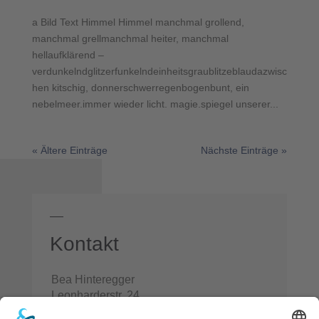
a Bild Text Himmel Himmel manchmal grollend,
manchmal grellmanchmal heiter, manchmal
hellaufklärend –
verdunkelndglitzerfunkelndeinheitsgraublitzeblaudazwisc
hen kitschig, donnerschwerregenbogenbunt, ein
nebelmeer.immer wieder licht. magie.spiegel unserer...
« Ältere Einträge
Nächste Einträge »
Kontakt
Bea Hinteregger
Leonharderstr. 24
IT-39042 Brixen/St. Andrä