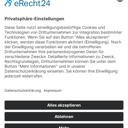
Italien/Südtirol
+39 0472 670508
mail@bea-hinteregger.art
©
Bea Hinteregger
Impressum
Datenschutz
MwSt.-Nr. 03278460211
powered by
trend-media.com