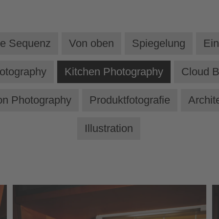
he Sequenz
Von oben
Spiegelung
Ein
otography
Kitchen Photography
Cloud B
on Photography
Produktfotografie
Archit
Illustration