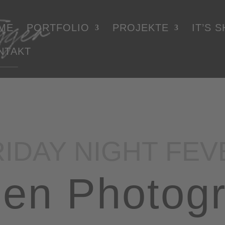
ME
PORTFOLIO
PROJEKTE
IT’S 
NTAKT
RIDAY NIGHT FEV
hen Photog