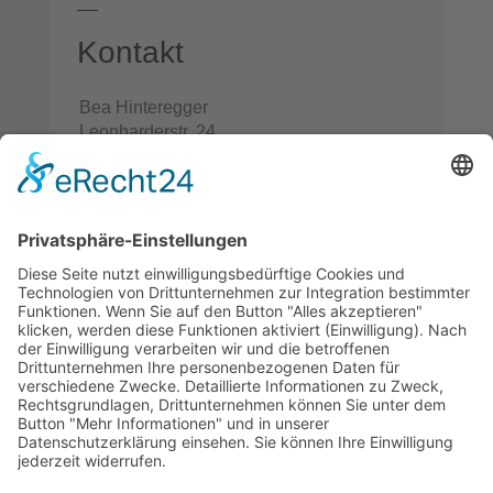
Kontakt
Bea Hinteregger
Leonharderstr. 24
IT-39042 Brixen/St. Andrä
Italien/Südtirol
+39 0472 670508
mail@bea-hinteregger.art
©
Bea Hinteregger
Impressum
Datenschutz
MwSt.-Nr. 03278460211
powered by
trend-media.com