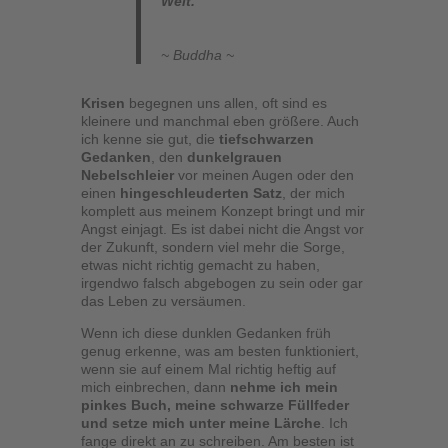
Welt.
~ Buddha ~
Krisen
begegnen uns allen, oft sind es
kleinere und manchmal eben größere. Auch
ich kenne sie gut, die
tiefschwarzen
Gedanken
, den
dunkelgrauen
Nebelschleier
vor meinen Augen oder den
einen
hingeschleuderten Satz
, der mich
komplett aus meinem Konzept bringt und mir
Angst einjagt. Es ist dabei nicht die Angst vor
der Zukunft, sondern viel mehr die Sorge,
etwas nicht richtig gemacht zu haben,
irgendwo falsch abgebogen zu sein oder gar
das Leben zu versäumen.
Wenn ich diese dunklen Gedanken früh
genug erkenne, was am besten funktioniert,
wenn sie auf einem Mal richtig heftig auf
mich einbrechen, dann
nehme ich mein
pinkes Buch, meine schwarze Füllfeder
und setze mich unter meine Lärche
. Ich
fange direkt an zu schreiben. Am besten ist