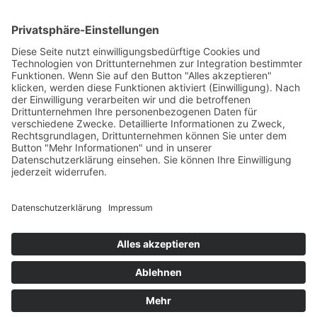
+39 0472 670508
mail@bea-hinteregger.art
©
Bea Hinteregger
Impressum
Datenschutz
MwSt.-Nr. 03278460211
powered by
trend-media.com