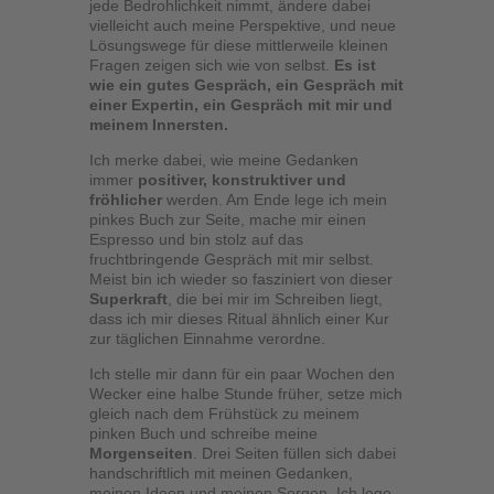
jede Bedrohlichkeit nimmt, ändere dabei
vielleicht auch meine Perspektive, und neue
Lösungswege für diese mittlerweile kleinen
Fragen zeigen sich wie von selbst.
Es ist
wie ein gutes Gespräch, ein Gespräch mit
einer Expertin, ein Gespräch mit mir und
meinem Innersten.
Ich merke dabei, wie meine Gedanken
immer
positiver, konstruktiver und
fröhlicher
werden. Am Ende lege ich mein
pinkes Buch zur Seite, mache mir einen
Espresso und bin stolz auf das
fruchtbringende Gespräch mit mir selbst.
Meist bin ich wieder so fasziniert von dieser
Superkraft
, die bei mir im Schreiben liegt,
dass ich mir dieses Ritual ähnlich einer Kur
zur täglichen Einnahme verordne.
Ich stelle mir dann für ein paar Wochen den
Wecker eine halbe Stunde früher, setze mich
gleich nach dem Frühstück zu meinem
pinken Buch und schreibe meine
Morgenseiten
. Drei Seiten füllen sich dabei
handschriftlich mit meinen Gedanken,
meinen Ideen und meinen Sorgen. Ich lege