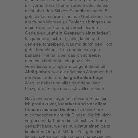
mir vorher kein Thema zurecht oder denke
nicht über den Stil des Schreibens nach. Es
geht einfach darum, meinen Gedankenstrom
am frühen Morgen zu Papier zu bringen und
meine versteckten und verschleierten
Gedanken „
auf ein Gespräch einzuladen
“.
Ich jammere, schreie, juble, lache und
genieße schreibend, was mir durch den Kopf
geht. Manchmal ist es nur ein einziges
banales Thema, über das ich schreibe,
manches Mal reiße ich ganz viele
verschiedene Dinge an. Es geht dabei um
Alltägliches
, wie die nächsten Aufgaben bei
der Arbeit oder um die
große Sinnfrage
.
Alles ist dabei und alles darf dabei sein.
Einzig drei Seiten muss ich vollschreiben.
Nach ein paar Tagen mit diesem Ritual bin
ich
produktiver, kreativer und vor allem
freier in meinem Denken
. Ich blockiere
mich tagsüber nicht mit Dingen, die ich nicht
vergessen darf oder die ich nicht zu Ende
gedacht habe, weil es nun dafür einen ganz
konkreten Ort gibt. Mit der Zeit gehe ich
immer achtsamer mit meinen Gedanken um