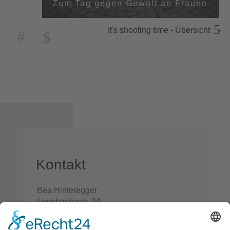
Zum Tag gegen Gewalt an Frauen
It's shooting time - Übersicht
Kontakt
Bea Hinteregger
Leonharderstr. 24
IT-39042 Brixen/St. Andrä
Italien/Südtirol