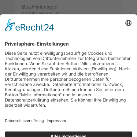
Bea Hinteregger
Leonharderstr. 24
IT-39042 Brixen/St. Andrä
Italien/Südtirol
+39 0472 670508
mail@bea-hinteregger.art
©
Bea Hinteregger
Impressum
Datenschutz
MwSt.-Nr. 03278460211
powered by
trend-media.com